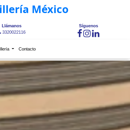
illería México
Llámanos
Síguenos
3320022116
illería
Contacto