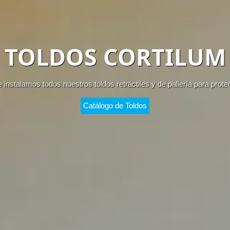
TOLDOS CORTILUM
nstalamos todos nuestros toldos retráctiles y de paliería para prote
Catálogo de Toldos